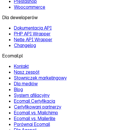
Prestashop
Woocommerce
Dla deweloperów
Dokumentacja API
PHP API Wrapper
Nette API Wrapper
Changelog
Ecomail.pl
Kontakt
Nasz zespół
Słowniczek marketingowy
Dla mediów
Blog
System afiliacyjny
Ecomail Certyfikacja
Certyfikowani partnerzy
Ecomail vs. Mailchimp
Ecomail vs. Mailerlite
Porównaj Ecomail
Dla Agencji