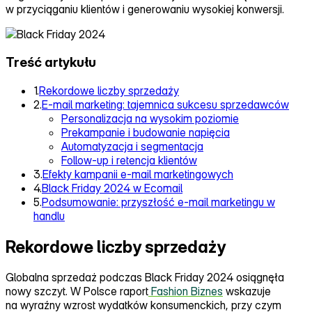
w przyciąganiu klientów i generowaniu wysokiej konwersji.
Treść artykułu
1.
Rekordowe liczby sprzedaży
2.
E-mail marketing: tajemnica sukcesu sprzedawców
Personalizacja na wysokim poziomie
Prekampanie i budowanie napięcia
Automatyzacja i segmentacja
Follow-up i retencja klientów
3.
Efekty kampanii e-mail marketingowych
4.
Black Friday 2024 w Ecomail
5.
Podsumowanie: przyszłość e-mail marketingu w
handlu
Rekordowe liczby sprzedaży
Globalna sprzedaż podczas Black Friday 2024 osiągnęła
nowy szczyt. W Polsce raport
Fashion Biznes
wskazuje
na wyraźny wzrost wydatków konsumenckich, przy czym