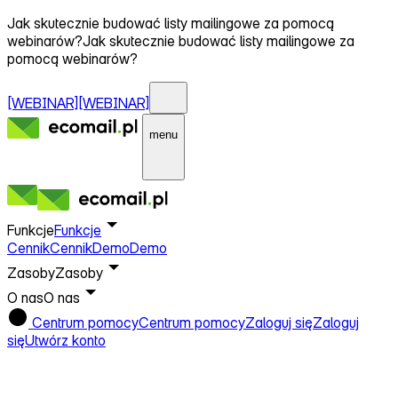
Jak skutecznie budować listy mailingowe za pomocą
webinarów?
Jak skutecznie budować listy mailingowe za
pomocą webinarów?
[WEBINAR]
[WEBINAR]
menu
Funkcje
Funkcje
Cennik
Cennik
Demo
Demo
Zasoby
Zasoby
O nas
O nas
Centrum pomocy
Centrum pomocy
Zaloguj się
Zaloguj
się
Utwórz konto