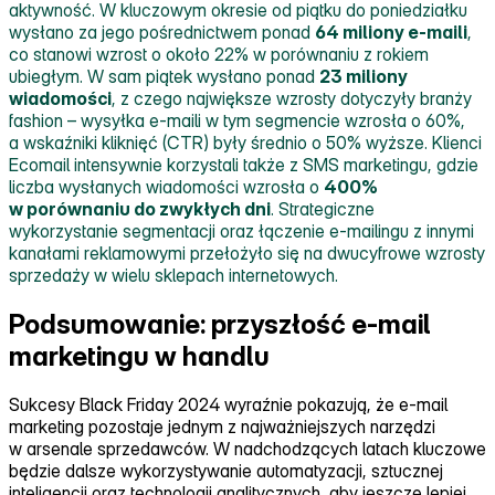
aktywność. W kluczowym okresie od piątku do poniedziałku
wysłano za jego pośrednictwem ponad
64 miliony e‑maili
,
co stanowi wzrost o około 22% w porównaniu z rokiem
ubiegłym. W sam piątek wysłano ponad
23 miliony
wiadomości
, z czego największe wzrosty dotyczyły branży
fashion – wysyłka e‑maili w tym segmencie wzrosła o 60%,
a wskaźniki kliknięć (CTR) były średnio o 50% wyższe. Klienci
Ecomail intensywnie korzystali także z SMS marketingu, gdzie
liczba wysłanych wiadomości wzrosła o
400%
w porównaniu do zwykłych dni
. Strategiczne
wykorzystanie segmentacji oraz łączenie e‑mailingu z innymi
kanałami reklamowymi przełożyło się na dwucyfrowe wzrosty
sprzedaży w wielu sklepach internetowych.
Podsumowanie: przyszłość e-mail
marketingu w handlu
Sukcesy Black Friday 2024 wyraźnie pokazują, że e‑mail
marketing pozostaje jednym z najważniejszych narzędzi
w arsenale sprzedawców. W nadchodzących latach kluczowe
będzie dalsze wykorzystywanie automatyzacji, sztucznej
inteligencji oraz technologii analitycznych, aby jeszcze lepiej