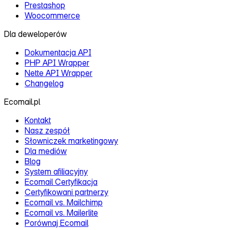
Prestashop
Woocommerce
Dla deweloperów
Dokumentacja API
PHP API Wrapper
Nette API Wrapper
Changelog
Ecomail.pl
Kontakt
Nasz zespół
Słowniczek marketingowy
Dla mediów
Blog
System afiliacyjny
Ecomail Certyfikacja
Certyfikowani partnerzy
Ecomail vs. Mailchimp
Ecomail vs. Mailerlite
Porównaj Ecomail