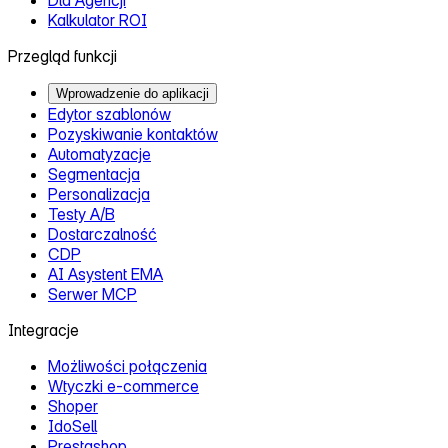
Kalkulator ROI
Przegląd funkcji
Wprowadzenie do aplikacji
Edytor szablonów
Pozyskiwanie kontaktów
Automatyzacje
Segmentacja
Personalizacja
Testy A/B
Dostarczalność
CDP
AI Asystent EMA
Serwer MCP
Integracje
Możliwości połączenia
Wtyczki e‑commerce
Shoper
IdoSell
Prestashop