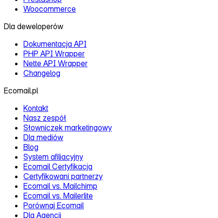
Woocommerce
Dla deweloperów
Dokumentacja API
PHP API Wrapper
Nette API Wrapper
Changelog
Ecomail.pl
Kontakt
Nasz zespół
Słowniczek marketingowy
Dla mediów
Blog
System afiliacyjny
Ecomail Certyfikacja
Certyfikowani partnerzy
Ecomail vs. Mailchimp
Ecomail vs. Mailerlite
Porównaj Ecomail
Dla Agencji