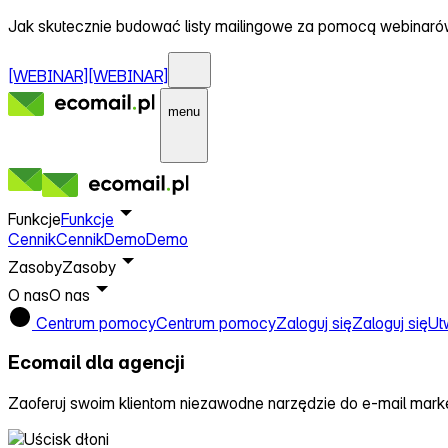
Jak skutecznie budować listy mailingowe za pomocą webinar
[WEBINAR]
[WEBINAR]
menu
Funkcje
Funkcje
Cennik
Cennik
Demo
Demo
Zasoby
Zasoby
O nas
O nas
Centrum pomocy
Centrum pomocy
Zaloguj się
Zaloguj się
Ut
Ecomail
dla agencji
Zaoferuj swoim klientom niezawodne narzędzie do e‑mail market