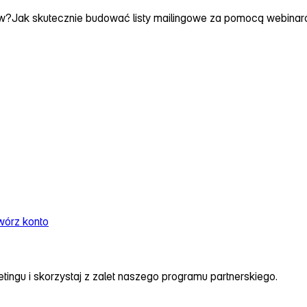
ów?
Jak skutecznie budować listy mailingowe za pomocą webina
wórz konto
ingu i skorzystaj z zalet naszego programu partnerskiego.