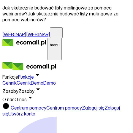
Jak skutecznie budować listy mailingowe za pomocą
webinarów?
Jak skutecznie budować listy mailingowe za
pomocą webinarów?
[WEBINAR]
[WEBINAR]
menu
Funkcje
Funkcje
Cennik
Cennik
Demo
Demo
Zasoby
Zasoby
O nas
O nas
Centrum pomocy
Centrum pomocy
Zaloguj się
Zaloguj
się
Utwórz konto