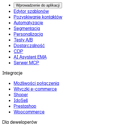
Woocommerce
Dla deweloperów
Dokumentacja API
PHP API Wrapper
Nette API Wrapper
Changelog
Ecomail.pl
Kontakt
Nasz zespół
Słowniczek marketingowy
Dla mediów
Blog
System afiliacyjny
Ecomail Certyfikacja
Certyfikowani partnerzy
Ecomail vs. Mailchimp
Ecomail vs. Mailerlite
Porównaj Ecomail
Dla Agencji