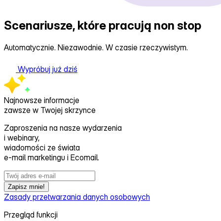
Zapisz mnie!
Zasady przetwarzania danych osobowych
Przegląd funkcji
Wprowadzenie do aplikacji
Edytor szablonów
Pozyskiwanie kontaktów
Automatyzacje
Segmentacja
Personalizacja
Testy A/B
Dostarczalność
CDP
AI Asystent EMA
Serwer MCP
Integracje
Możliwości połączenia
Wtyczki e‑commerce
Shoper
IdoSell