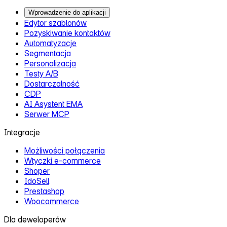
Prestashop
Woocommerce
Dla deweloperów
Dokumentacja API
PHP API Wrapper
Nette API Wrapper
Changelog
Ecomail.pl
Kontakt
Nasz zespół
Słowniczek marketingowy
Dla mediów
Blog
System afiliacyjny
Ecomail Certyfikacja
Certyfikowani partnerzy
Ecomail vs. Mailchimp
Ecomail vs. Mailerlite
Porównaj Ecomail
Dla Agencji