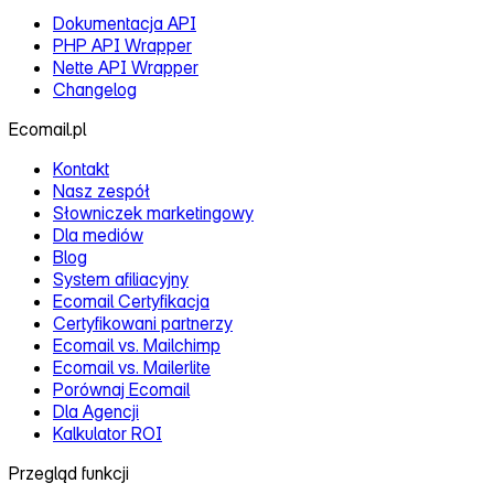
Kalkulator ROI
Przegląd funkcji
Wprowadzenie do aplikacji
Edytor szablonów
Pozyskiwanie kontaktów
Automatyzacje
Segmentacja
Personalizacja
Testy A/B
Dostarczalność
CDP
AI Asystent EMA
Serwer MCP
Integracje
Możliwości połączenia
Wtyczki e‑commerce
Shoper
IdoSell
Prestashop