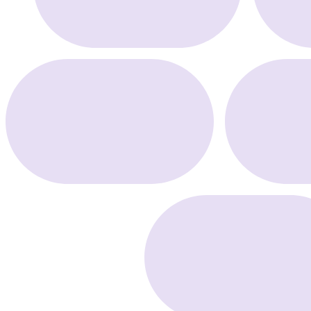
Scenariusze, które pracują non stop
Automatycznie. Niezawodnie. W czasie rzeczywistym.
Wypróbuj już dziś
Najnowsze informacje
zawsze w Twojej skrzynce
Zaproszenia na nasze wydarzenia
i webinary,
wiadomości ze świata
e‑mail marketingu i Ecomail.