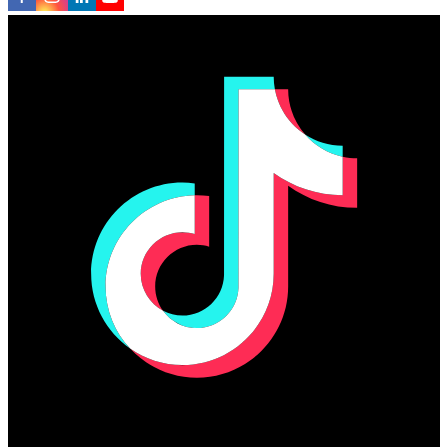
Čeština
Slovenčina
Polski
English
Polski
Regulamin serwisu
Kodeks Używania Ecomailu
Zasady przetwarzania danych osobowych
Ustawienia plików cookie
Cookies związane z funkcjami Ecomail
Deklaracja dostępności
Certyfikat rezydencji podatkowej
2024
2025
Polski
Čeština
Slovenčina
Aplikacja: