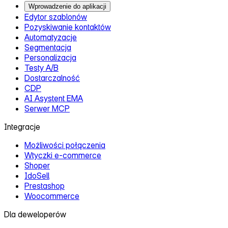
Woocommerce
Dla deweloperów
Dokumentacja API
PHP API Wrapper
Nette API Wrapper
Changelog
Ecomail.pl
Kontakt
Nasz zespół
Słowniczek marketingowy
Dla mediów
Blog
System afiliacyjny
Ecomail Certyfikacja
Certyfikowani partnerzy
Ecomail vs. Mailchimp
Ecomail vs. Mailerlite
Porównaj Ecomail
Dla Agencji