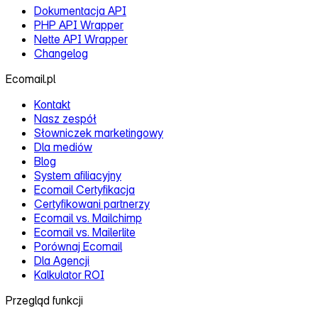
Kalkulator ROI
Przegląd funkcji
Wprowadzenie do aplikacji
Edytor szablonów
Pozyskiwanie kontaktów
Automatyzacje
Segmentacja
Personalizacja
Testy A/B
Dostarczalność
CDP
AI Asystent EMA
Serwer MCP
Integracje
Możliwości połączenia
Wtyczki e‑commerce
Shoper
IdoSell
Prestashop