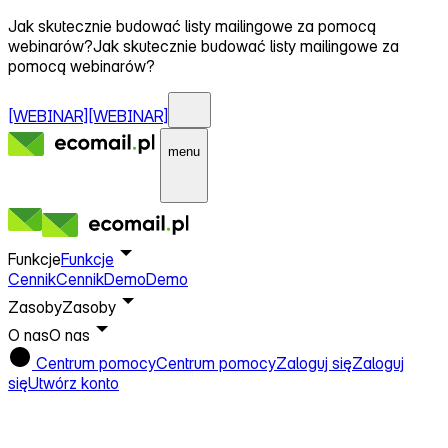
Jak skutecznie budować listy mailingowe za pomocą
webinarów?
Jak skutecznie budować listy mailingowe za
pomocą webinarów?
[WEBINAR]
[WEBINAR]
menu
Funkcje
Funkcje
Cennik
Cennik
Demo
Demo
Zasoby
Zasoby
O nas
O nas
Centrum pomocy
Centrum pomocy
Zaloguj się
Zaloguj
się
Utwórz konto