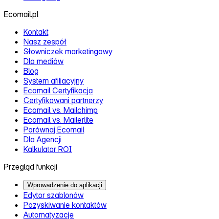
Ecomail.pl
Kontakt
Nasz zespół
Słowniczek marketingowy
Dla mediów
Blog
System afiliacyjny
Ecomail Certyfikacja
Certyfikowani partnerzy
Ecomail vs. Mailchimp
Ecomail vs. Mailerlite
Porównaj Ecomail
Dla Agencji
Kalkulator ROI
Przegląd funkcji
Wprowadzenie do aplikacji
Edytor szablonów
Pozyskiwanie kontaktów
Automatyzacje