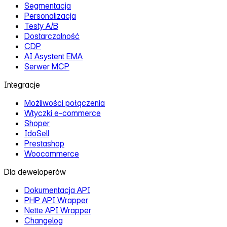
Segmentacja
Personalizacja
Testy A/B
Dostarczalność
CDP
AI Asystent EMA
Serwer MCP
Integracje
Możliwości połączenia
Wtyczki e‑commerce
Shoper
IdoSell
Prestashop
Woocommerce
Dla deweloperów
Dokumentacja API
PHP API Wrapper
Nette API Wrapper
Changelog