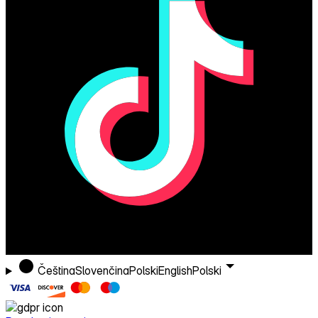
Čeština
Slovenčina
Polski
English
Polski