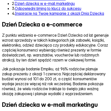
2.
Dzień dziecka w e-mail marketingu
3.
Odpowiedni timing to klucz do sukcesu
4.
Inspiracje na Twoje kampanie z okazji Dnia Dziecka
Dzień Dziecka a e-commerce
Z punktu widzenia e‑commerce Dzień Dziecka od lat generuje
wzrost sprzedaży w takich kategoriach jak zabawki, książki,
elektronika, odzież dziecięca czy produkty edukacyjne. Coraz
częściej konsumenci wybierają również prezenty w formie
doświadczeń, np. warsztatów, voucherów lub rodzinnych
atrakcji, by ten dzień spędzić razem w ciekawej formie.
Jak pokazuje badanie Empiku, aż 96% rodziców planuje
zakup prezentu z okazji 1 czerwca. Najczęściej deklarowany
budżet wynosi od 101 do 200 zł, a część konsumentów
wydaje jeszcze więcej niż rok wcześniej. Badanie pokazuje
również, że wielu rodziców traktuje to święto jako ważną
okazję zakupową i planuje wydatki z wyprzedzeniem.
Dzień dziecka w e-mail marketingu