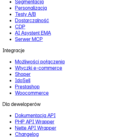
Segmentacja
Personalizacja
Testy A/B
Dostarczalność
CDP
AI Asystent EMA
Serwer MCP
Integracje
Możliwości połączenia
Wtyczki e‑commerce
Shoper
IdoSell
Prestashop
Woocommerce
Dla deweloperów
Dokumentacja API
PHP API Wrapper
Nette API Wrapper
Changelog