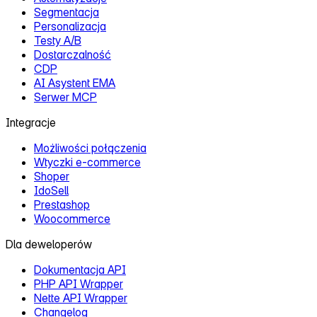
Segmentacja
Personalizacja
Testy A/B
Dostarczalność
CDP
AI Asystent EMA
Serwer MCP
Integracje
Możliwości połączenia
Wtyczki e‑commerce
Shoper
IdoSell
Prestashop
Woocommerce
Dla deweloperów
Dokumentacja API
PHP API Wrapper
Nette API Wrapper
Changelog