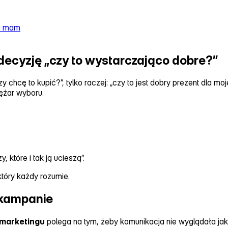
la mam
decyzję „czy to wystarczająco dobre?”
 chcę to kupić?”, tylko raczej: „czy to jest dobry prezent dla mo
iężar wyboru.
 które i tak ją ucieszą”.
 który każdy rozumie.
 kampanie
 marketingu
polega na tym, żeby komunikacja nie wyglądała ja