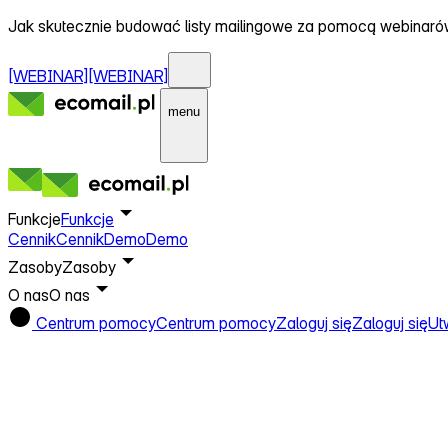
Jak skutecznie budować listy mailingowe za pomocą webinar
[WEBINAR]
[WEBINAR]
menu
Funkcje
Funkcje
Cennik
Cennik
Demo
Demo
Zasoby
Zasoby
O nas
O nas
Centrum pomocy
Centrum pomocy
Zaloguj się
Zaloguj się
Ut