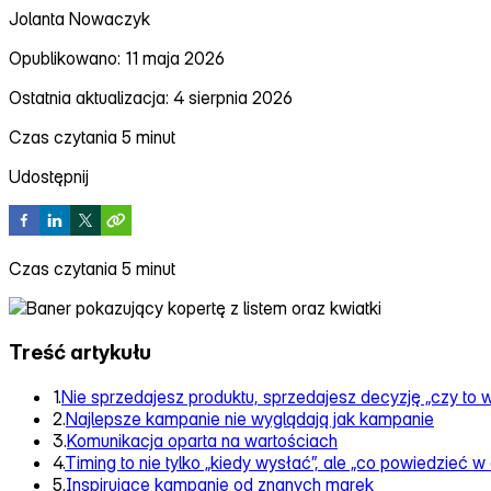
Jolanta Nowaczyk
Opublikowano: 11 maja 2026
Ostatnia aktualizacja: 4 sierpnia 2026
Czas czytania 5 minut
Udostępnij
Czas czytania 5 minut
Treść artykułu
1.
Nie sprzedajesz produktu, sprzedajesz decyzję „czy to 
2.
Najlepsze kampanie nie wyglądają jak kampanie
3.
Komunikacja oparta na wartościach
4.
Timing to nie tylko „kiedy wysłać”, ale „co powiedzieć
5.
Inspirujące kampanie od znanych marek