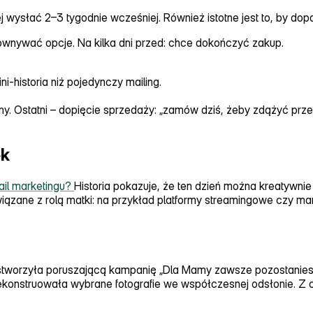
ej wysłać 2–3 tygodnie wcześniej. Również istotne jest to, by 
orównywać opcje. Na kilka dni przed: chce dokończyć zakup.
i‑historia niż pojedynczy mailing.
etny. Ostatni – dopięcie sprzedaży: „zamów dziś, żeby zdążyć pr
ek
il marketingu?
Historia pokazuje, że ten dzień można kreatywni
 związane z rolą matki: na przykład platformy streamingowe czy
 stworzyła poruszającą kampanię „Dla Mamy zawsze pozostaniesz
ka rekonstruowała wybrane fotografie we współczesnej odsłonie.