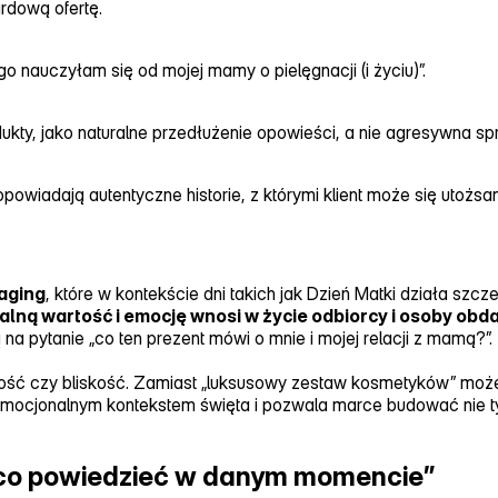
rdową ofertę.
go nauczyłam się od mojej mamy o pielęgnacji (i życiu)”.
odukty, jako naturalne przedłużenie opowieści, a nie agresywna sp
i opowiadają autentyczne historie, z którymi klient może się utożsa
aging
, które w kontekście dni takich jak Dzień Matki działa sz
ealną wartość i emocję wnosi w życie odbiorcy i osoby ob
 na pytanie „co ten prezent mówi o mnie i mojej relacji z mamą?”.
ność czy bliskość. Zamiast „luksusowy zestaw kosmetyków” możes
emocjonalnym kontekstem święta i pozwala marce budować nie tyl
e „co powiedzieć w danym momencie”