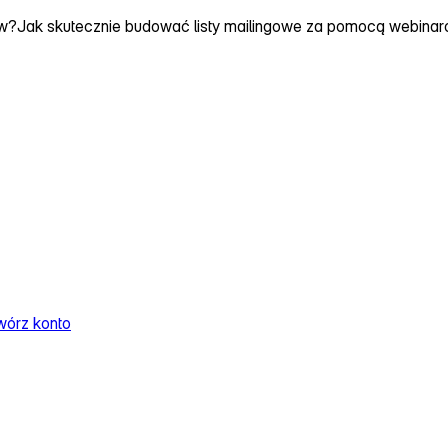
ów?
Jak skutecznie budować listy mailingowe za pomocą webina
wórz konto