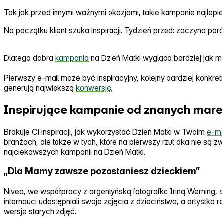
Tak jak przed innymi ważnymi okazjami, takie kampanie najlepi
Na początku klient szuka inspiracji. Tydzień przed: zaczyna p
Dlatego dobra
kampania
na Dzień Matki wygląda bardziej jak min
Pierwszy e‑mail może być inspiracyjny, kolejny bardziej konkr
generują największą
konwersję.
Inspirujące kampanie od znanych mar
Brakuje Ci inspiracji, jak wykorzystać Dzień Matki w Twoim
e‑ma
branżach, ale także w tych, które na pierwszy rzut oka nie są
najciekawszych kampanii na Dzień Matki.
„Dla Mamy zawsze pozostaniesz dzieckiem”
Nivea, we współpracy z argentyńską fotografką Iriną Werning,
internauci udostępniali swoje zdjęcia z dzieciństwa, a artyst
wersje starych zdjęć.