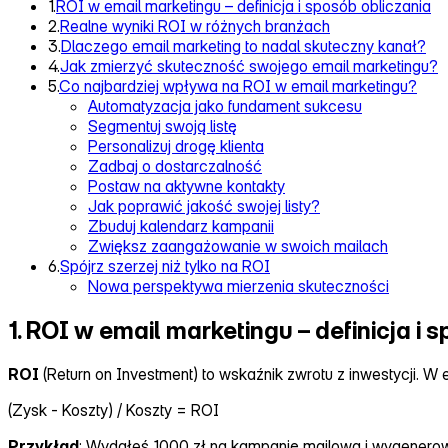
1.
ROI w email marketingu – definicja i sposób obliczania
2.
Realne wyniki ROI w różnych branżach
3.
Dlaczego email marketing to nadal skuteczny kanał?
4.
Jak zmierzyć skuteczność swojego email marketingu?
5.
Co najbardziej wpływa na ROI w email marketingu?
Automatyzacja jako fundament sukcesu
Segmentuj swoją listę
Personalizuj drogę klienta
Zadbaj o dostarczalność
Postaw na aktywne kontakty
Jak poprawić jakość swojej listy?
Zbuduj kalendarz kampanii
Zwiększ zaangażowanie w swoich mailach
6.
Spójrz szerzej niż tylko na ROI
Nowa perspektywa mierzenia skuteczności
1. ROI w email marketingu – definicja i 
ROI
(Return on Investment) to wskaźnik zwrotu z inwestycji. W
(Zysk ‑ Koszty) / Koszty = ROI
Przykład
: Wydałeś 1000 zł na kampanię mailową i wygenerowa