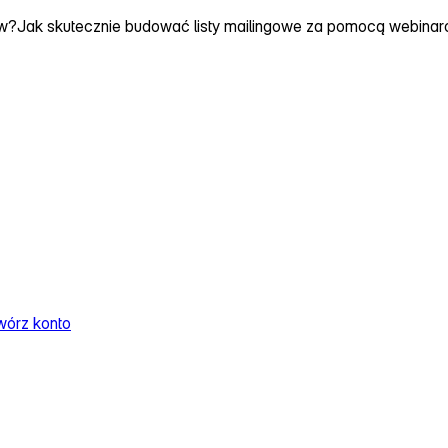
ów?
Jak skutecznie budować listy mailingowe za pomocą webina
wórz konto