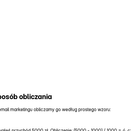
sposób obliczania
 email marketingu obliczamy go według prostego wzoru:
łeś przychód 5000 zł. Obliczenie: (5000 ‑ 1000) / 1000 = 4, cz