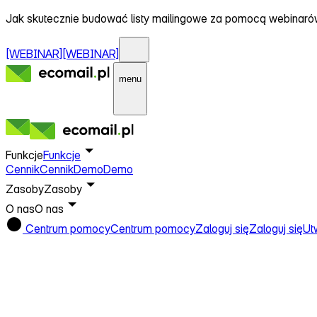
Jak skutecznie budować listy mailingowe za pomocą webinar
[WEBINAR]
[WEBINAR]
menu
Funkcje
Funkcje
Cennik
Cennik
Demo
Demo
Zasoby
Zasoby
O nas
O nas
Centrum pomocy
Centrum pomocy
Zaloguj się
Zaloguj się
Ut