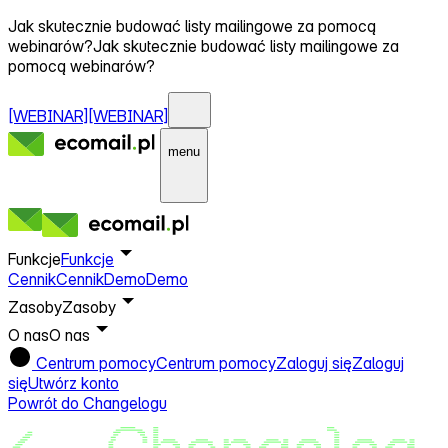
Jak skutecznie budować listy mailingowe za pomocą
webinarów?
Jak skutecznie budować listy mailingowe za
pomocą webinarów?
[WEBINAR]
[WEBINAR]
menu
Funkcje
Funkcje
Cennik
Cennik
Demo
Demo
Zasoby
Zasoby
O nas
O nas
Centrum pomocy
Centrum pomocy
Zaloguj się
Zaloguj
się
Utwórz konto
Powrót do Changelogu