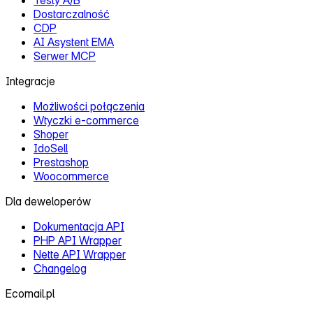
Dostarczalność
CDP
AI Asystent EMA
Serwer MCP
Integracje
Możliwości połączenia
Wtyczki e‑commerce
Shoper
IdoSell
Prestashop
Woocommerce
Dla deweloperów
Dokumentacja API
PHP API Wrapper
Nette API Wrapper
Changelog
Ecomail.pl