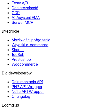
Testy A/B
Dostarczalność
CDP
AI Asystent EMA
Serwer MCP
Integracje
Możliwości połączenia
Wtyczki e‑commerce
Shoper
IdoSell
Prestashop
Woocommerce
Dla deweloperów
Dokumentacja API
PHP API Wrapper
Nette API Wrapper
Changelog
Ecomail.pl