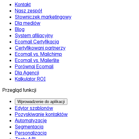
Kontakt
Nasz zespół
Słowniczek marketingowy
Dla mediów
Blog
System afiliacyjny
Ecomail Certyfikacja
Certyfikowani partnerzy
Ecomail vs. Mailchimp
Ecomail vs. Mailerlite
Porównaj Ecomail
Dla Agencji
Kalkulator ROI
Przegląd funkcji
Wprowadzenie do aplikacji
Edytor szablonów
Pozyskiwanie kontaktów
Automatyzacje
Segmentacja
Personalizacja
Testy A/B