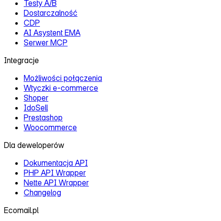
Testy A/B
Dostarczalność
CDP
AI Asystent EMA
Serwer MCP
Integracje
Możliwości połączenia
Wtyczki e‑commerce
Shoper
IdoSell
Prestashop
Woocommerce
Dla deweloperów
Dokumentacja API
PHP API Wrapper
Nette API Wrapper
Changelog
Ecomail.pl