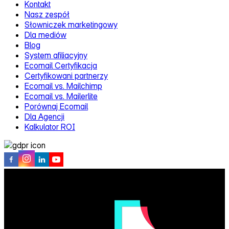
Kontakt
Nasz zespół
Słowniczek marketingowy
Dla mediów
Blog
System afiliacyjny
Ecomail Certyfikacja
Certyfikowani partnerzy
Ecomail vs. Mailchimp
Ecomail vs. Mailerlite
Porównaj Ecomail
Dla Agencji
Kalkulator ROI