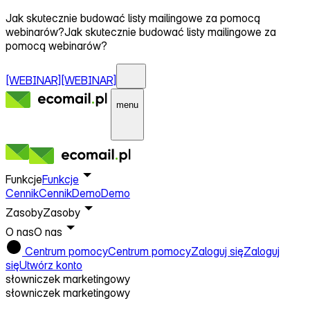
Jak skutecznie budować listy mailingowe za pomocą
webinarów?
Jak skutecznie budować listy mailingowe za
pomocą webinarów?
[WEBINAR]
[WEBINAR]
menu
Funkcje
Funkcje
Cennik
Cennik
Demo
Demo
Zasoby
Zasoby
O nas
O nas
Centrum pomocy
Centrum pomocy
Zaloguj się
Zaloguj
się
Utwórz konto
słowniczek marketingowy
słowniczek marketingowy