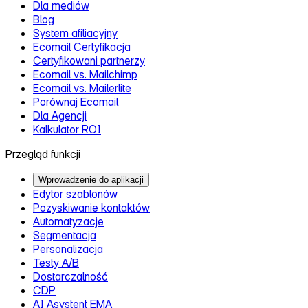
Dla mediów
Blog
System afiliacyjny
Ecomail Certyfikacja
Certyfikowani partnerzy
Ecomail vs. Mailchimp
Ecomail vs. Mailerlite
Porównaj Ecomail
Dla Agencji
Kalkulator ROI
Przegląd funkcji
Wprowadzenie do aplikacji
Edytor szablonów
Pozyskiwanie kontaktów
Automatyzacje
Segmentacja
Personalizacja
Testy A/B
Dostarczalność
CDP
AI Asystent EMA