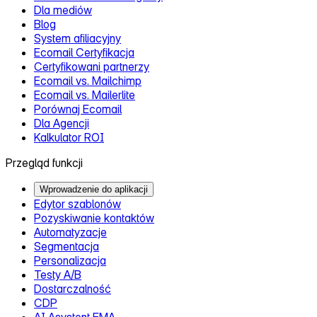
Dla mediów
Blog
System afiliacyjny
Ecomail Certyfikacja
Certyfikowani partnerzy
Ecomail vs. Mailchimp
Ecomail vs. Mailerlite
Porównaj Ecomail
Dla Agencji
Kalkulator ROI
Przegląd funkcji
Wprowadzenie do aplikacji
Edytor szablonów
Pozyskiwanie kontaktów
Automatyzacje
Segmentacja
Personalizacja
Testy A/B
Dostarczalność
CDP
AI Asystent EMA