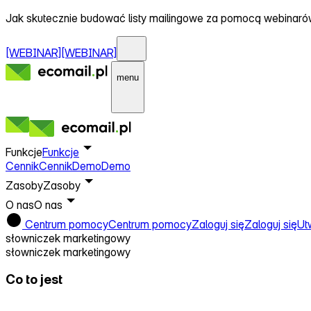
Jak skutecznie budować listy mailingowe za pomocą webinar
[WEBINAR]
[WEBINAR]
menu
Funkcje
Funkcje
Cennik
Cennik
Demo
Demo
Zasoby
Zasoby
O nas
O nas
Centrum pomocy
Centrum pomocy
Zaloguj się
Zaloguj się
Ut
słowniczek marketingowy
słowniczek marketingowy
Co to jest
RODO