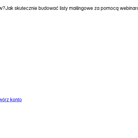
ów?
Jak skutecznie budować listy mailingowe za pomocą webina
wórz konto