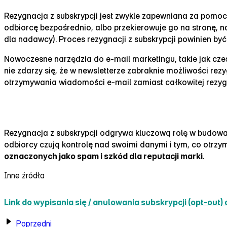
Rezygnacja z subskrypcji jest zwykle zapewniana za pomo
odbiorcę bezpośrednio, albo przekierowuje go na stronę, n
dla nadawcy). Proces rezygnacji z subskrypcji powinien by
Nowoczesne narzędzia do e‑mail marketingu, takie jak cze
nie zdarzy się, że w newsletterze zabraknie możliwości rez
otrzymywania wiadomości e‑mail zamiast całkowitej rezygna
Znaczenie łatwego procesu rezygnacji
Rezygnacja z subskrypcji odgrywa kluczową rolę w budowani
odbiorcy czują kontrolę nad swoimi danymi i tym, co otr
oznaczonych jako spam i szkód dla reputacji marki
.
Inne źródła
Link do wypisania się / anulowania subskrypcji (opt‑out) 
Poprzedni