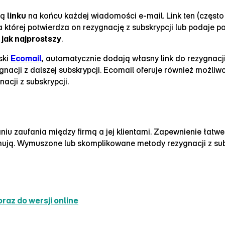
cą
linku
na końcu każdej wiadomości e‑mail. Link ten (często 
a której potwierdza on rezygnację z subskrypcji lub podaje 
ć
jak najprostszy
.
ski
Ecomail
, automatycznie dodają własny link do rezygnacji
ygnacji z dalszej subskrypcji. Ecomail oferuje również możli
cji z subskrypcji.
u zaufania między firmą a jej klientami. Zapewnienie łatwe
zymują. Wymuszone lub skomplikowane metody rezygnacji z s
oraz do wersji online