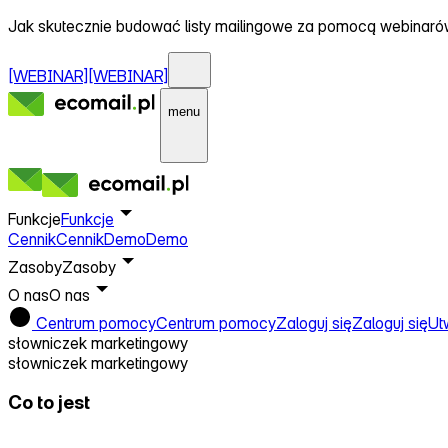
Jak skutecznie budować listy mailingowe za pomocą webinar
[WEBINAR]
[WEBINAR]
menu
Funkcje
Funkcje
Cennik
Cennik
Demo
Demo
Zasoby
Zasoby
O nas
O nas
Centrum pomocy
Centrum pomocy
Zaloguj się
Zaloguj się
Ut
słowniczek marketingowy
słowniczek marketingowy
Co to jest
Opt-out