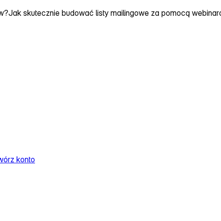
ów?
Jak skutecznie budować listy mailingowe za pomocą webina
wórz konto