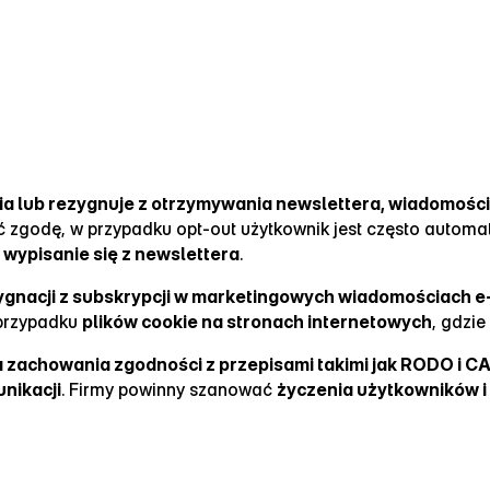
ia lub rezygnuje z otrzymywania newslettera, wiadomośc
ić zgodę, w przypadku opt‑out użytkownik jest często autom
o
wypisanie się z newslettera
.
ezygnacji z subskrypcji w marketingowych wiadomościach e
 przypadku
plików cookie na stronach internetowych
, gdzi
a zachowania zgodności z przepisami takimi jak RODO i C
unikacji
. Firmy powinny szanować
życzenia użytkowników i