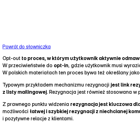
Powrót do słowniczka
Opt‑out
to proces, w którym użytkownik aktywnie odmaw
W przeciwieństwie do
opt‑in
, gdzie użytkownik musi wyraz
W polskich materiałach ten proces bywa też określany jak
Typowym przykładem mechanizmu rezygnacji
jest link r
z listy mailingowej
. Rezygnacja jest również stosowana w
Z prawnego punktu widzenia
rezygnacja jest kluczowa dl
możliwości
łatwej i szybkiej rezygnacji z niechcianej kom
i pozytywne relacje z klientami.
Jak działa wypisanie się z newslettera